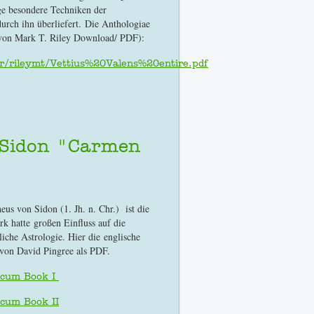
ige besondere Techniken der
durch ihn überliefert. Die Anthologiae
t von Mark T. Riley Download/ PDF):
/r/rileymt/Vettius%20Valens%20entire.pdf
 Sidon "Carmen
s von Sidon (1. Jh. n. Chr.) ist die
rk hatte großen Einfluss auf die
rliche Astrologie. Hier die englische
 von David Pingree als PDF.
icum Book I
icum Book II